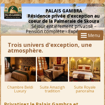
PALAIS GAMBRA
Résidence privée d'exception au
coeur de la Palmeraie de Skoura
Séjour entièrement privatisé -
Pension complète - Expériences sur
Menu
mesure
Trois univers d'exception, une
atmosphère.
Chambre Beldi
Suite Amazigh
Suite Royale
Luxury
tradition
panorama
Privatisez le Palais Gambra et